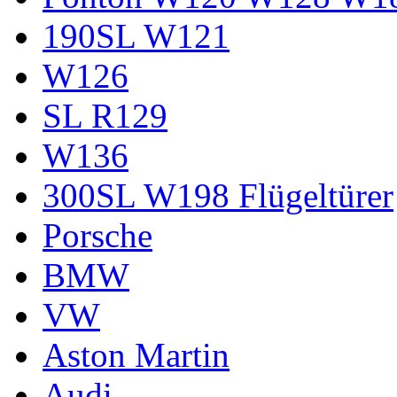
190SL W121
W126
SL R129
W136
300SL W198 Flügeltürer
Porsche
BMW
VW
Aston Martin
Audi