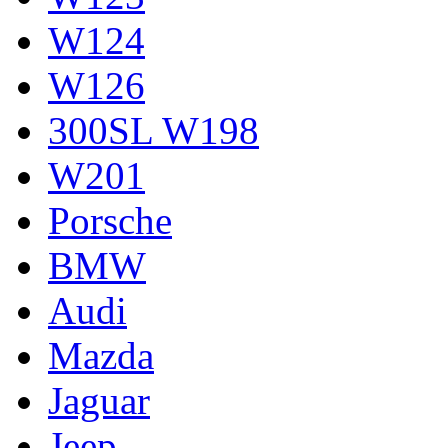
W124
W126
300SL W198
W201
Porsche
BMW
Audi
Mazda
Jaguar
Jeep