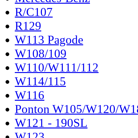
R/C107
R129
W113 Pagode
W108/109
W110/W111/112
W114/115
W116
Ponton W105/W120/W1
W121 - 190SL
W123