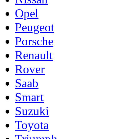
Opel
Peugeot
Porsche
Renault
Rover
Saab
Smart
Suzuki
Toyota
Triumph