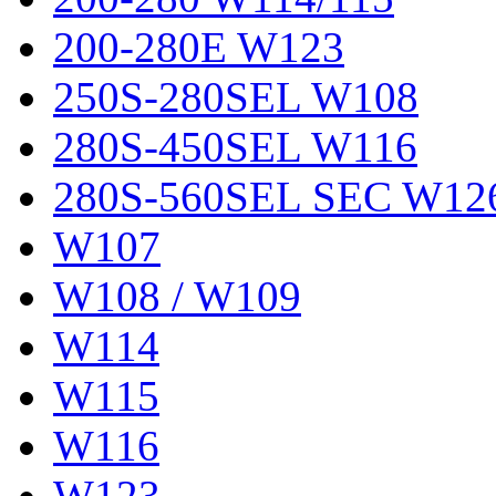
200-280E W123
250S-280SEL W108
280S-450SEL W116
280S-560SEL SEC W12
W107
W108 / W109
W114
W115
W116
W123