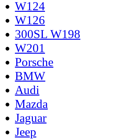
W124
W126
300SL W198
W201
Porsche
BMW
Audi
Mazda
Jaguar
Jeep