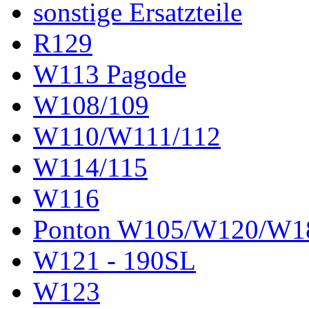
sonstige Ersatzteile
R129
W113 Pagode
W108/109
W110/W111/112
W114/115
W116
Ponton W105/W120/W1
W121 - 190SL
W123