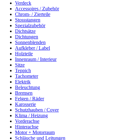
Verdeck
Accessoires / Zubehör
Chrom- / Zierteile
Stossstangen
Spezialzubehör
Dichtsätze
Dichtungen
Sonnenblenden
Aufkleber / Label
Holzteile
Innenraum / Interieur
Sitze
Teppich
Tachometer
Elektrik
Beleuchtung
Bremsen
Felgen / Räder
Karosserie
Schutzhauben / Cover
Klima / Heizung
Vorderachse
Hinterachse
Motor + Motorraum
Schläuche und Leitungen