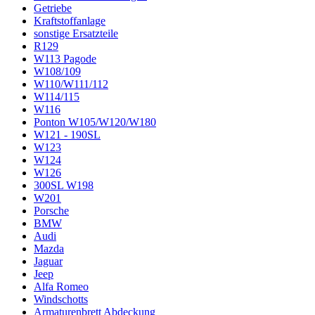
Getriebe
Kraftstoffanlage
sonstige Ersatzteile
R129
W113 Pagode
W108/109
W110/W111/112
W114/115
W116
Ponton W105/W120/W180
W121 - 190SL
W123
W124
W126
300SL W198
W201
Porsche
BMW
Audi
Mazda
Jaguar
Jeep
Alfa Romeo
Windschotts
Armaturenbrett Abdeckung