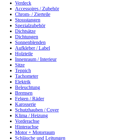
Verdeck
Accessoires / Zubehör
Chrom- / Zierteile
Stossstangen
Spezialzubehör
Dichtsätze
Dichtungen
Sonnenblenden
Aufkleber / Label
Holzteile
Innenraum / Interieur
Sitze
Teppich
Tachometer
Elektrik
Beleuchtung
Bremsen
Felgen / Räder
Karosserie
Schutzhauben / Cover
Klima / Heizung
Vorderachse
Hinterachse
Motor + Motorraum
Schläuche und Leitungen