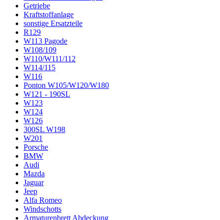
Getriebe
Kraftstoffanlage
sonstige Ersatzteile
R129
W113 Pagode
W108/109
W110/W111/112
W114/115
W116
Ponton W105/W120/W180
W121 - 190SL
W123
W124
W126
300SL W198
W201
Porsche
BMW
Audi
Mazda
Jaguar
Jeep
Alfa Romeo
Windschotts
Armaturenbrett Abdeckung