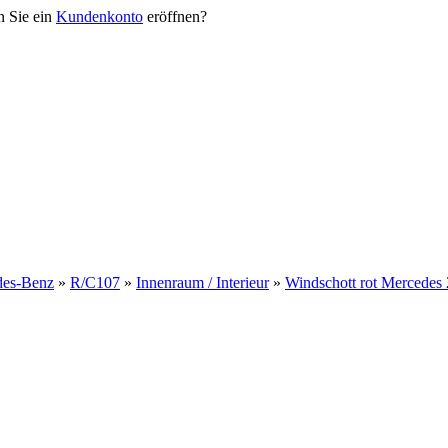
n Sie ein
Kundenkonto
eröffnen?
des-Benz
»
R/C107
»
Innenraum / Interieur
»
Windschott rot Mercede