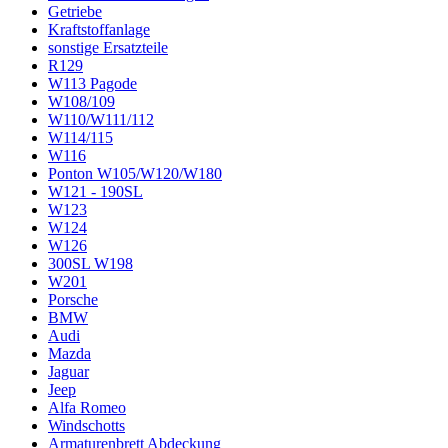
Getriebe
Kraftstoffanlage
sonstige Ersatzteile
R129
W113 Pagode
W108/109
W110/W111/112
W114/115
W116
Ponton W105/W120/W180
W121 - 190SL
W123
W124
W126
300SL W198
W201
Porsche
BMW
Audi
Mazda
Jaguar
Jeep
Alfa Romeo
Windschotts
Armaturenbrett Abdeckung