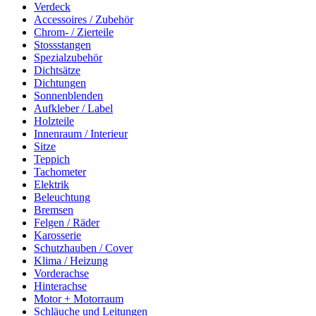
Verdeck
Accessoires / Zubehör
Chrom- / Zierteile
Stossstangen
Spezialzubehör
Dichtsätze
Dichtungen
Sonnenblenden
Aufkleber / Label
Holzteile
Innenraum / Interieur
Sitze
Teppich
Tachometer
Elektrik
Beleuchtung
Bremsen
Felgen / Räder
Karosserie
Schutzhauben / Cover
Klima / Heizung
Vorderachse
Hinterachse
Motor + Motorraum
Schläuche und Leitungen