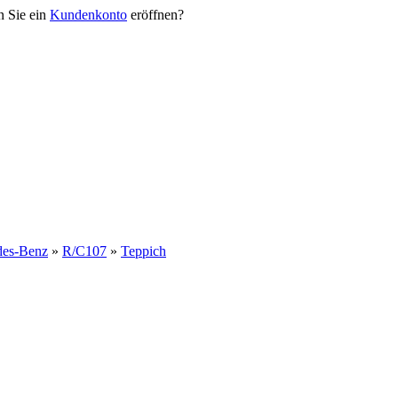
n Sie ein
Kundenkonto
eröffnen?
des-Benz
»
R/C107
»
Teppich