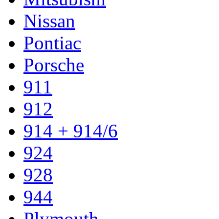
Nissan
Pontiac
Porsche
911
912
914 + 914/6
924
928
944
Plymouth