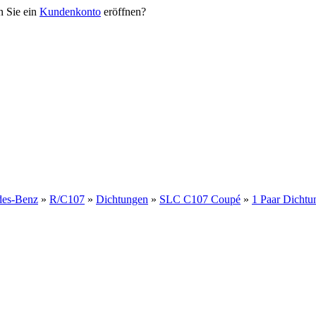
n Sie ein
Kundenkonto
eröffnen?
des-Benz
»
R/C107
»
Dichtungen
»
SLC C107 Coupé
»
1 Paar Dicht