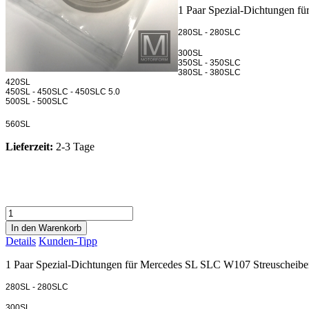
1 Paar Spezial-Dichtungen f
280SL - 280SLC
300SL
350SL - 350SLC
380SL - 380SLC
420SL
450SL - 450SLC - 450SLC 5.0
500SL - 500SLC
560SL
Lieferzeit:
2-3 Tage
Details
Kunden-Tipp
1 Paar Spezial-Dichtungen für Mercedes SL SLC W107 Streuscheib
280SL - 280SLC
300SL