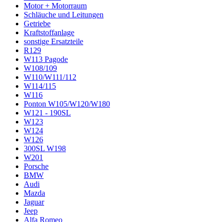
Motor + Motorraum
Schläuche und Leitungen
Getriebe
Kraftstoffanlage
sonstige Ersatzteile
R129
W113 Pagode
W108/109
W110/W111/112
W114/115
W116
Ponton W105/W120/W180
W121 - 190SL
W123
W124
W126
300SL W198
W201
Porsche
BMW
Audi
Mazda
Jaguar
Jeep
Alfa Romeo