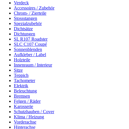
Verdeck
Accessoires / Zubehör
Chrom- / Zierteile
Stossstangen
Spezialzubehör
Dichtsätze
Dichtungen
SL R107 Roadster
SLC C107 Coupé
Sonnenblenden
Aufkleber / Label
Holzteile
Innenraum / Interieur
Sitze
Teppich
Tachometer
Elektrik
Beleuchtung
Bremsen
Felgen / Räder
Karosserie
Schutzhauben / Cover
Klima / Heizung
Vorderachse
Hinterachse