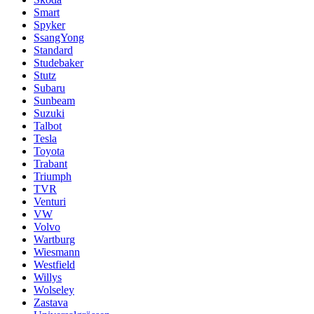
Smart
Spyker
SsangYong
Standard
Studebaker
Stutz
Subaru
Sunbeam
Suzuki
Talbot
Tesla
Toyota
Trabant
Triumph
TVR
Venturi
VW
Volvo
Wartburg
Wiesmann
Westfield
Willys
Wolseley
Zastava