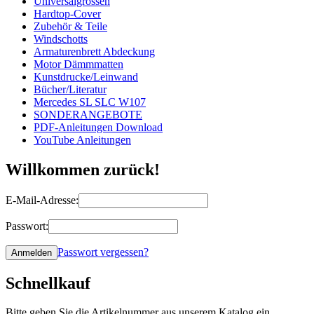
Universalgrössen
Hardtop-Cover
Zubehör & Teile
Windschotts
Armaturenbrett Abdeckung
Motor Dämmmatten
Kunstdrucke/Leinwand
Bücher/Literatur
Mercedes SL SLC W107
SONDERANGEBOTE
PDF-Anleitungen Download
YouTube Anleitungen
Willkommen zurück!
E-Mail-Adresse:
Passwort:
Passwort vergessen?
Schnellkauf
Bitte geben Sie die Artikelnummer aus unserem Katalog ein.