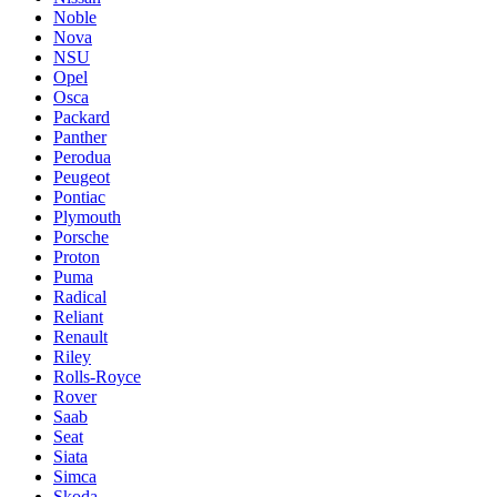
Noble
Nova
NSU
Opel
Osca
Packard
Panther
Perodua
Peugeot
Pontiac
Plymouth
Porsche
Proton
Puma
Radical
Reliant
Renault
Riley
Rolls-Royce
Rover
Saab
Seat
Siata
Simca
Skoda