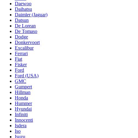
Daewoo
Daihatsu
Daimler (Jaguar)
Datsun
De Lorean
De Tomaso
Dodge
Donkervoort
Excalibur
Ferrari
Fiat
Fisker
Ford
Ford (USA)
GMC
Gumpert
Hillman
Honda
Hummer
Hyundai
Infiniti
Innocenti
Isdera
Iso
Isuzu