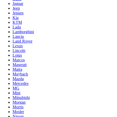
Jaguar
Jeep
Jensen
Kia
KTM
Lada
Lamborghini
Lancia
Land Rover
Lexus
Lincoln
Lotus
Marcos
Maserati
Matra
Maybach
Mazda
Mercedes
MG
Mini
Mitsubishi
Morgan
Morris
Mosler
Nissan