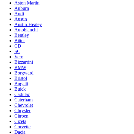
Aston Martin
Auburn
Audi
Austin
Austin-Healey
Autobianchi
Bentley
Bitter
CD
SC
Vero
Bizzarrini
BMW
Borgward
Bristol
Bugatti
Buick
Cadillac
Caterham
Chevrolet
Chrysler
Citroen
Cizeta
Corvette
Dacia