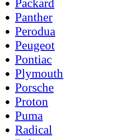
Packard
Panther
Perodua
Peugeot
Pontiac
Plymouth
Porsche
Proton
Puma
Radical