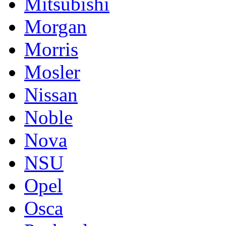
Mitsubishi
Morgan
Morris
Mosler
Nissan
Noble
Nova
NSU
Opel
Osca