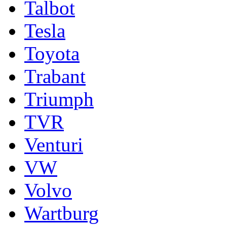
Talbot
Tesla
Toyota
Trabant
Triumph
TVR
Venturi
VW
Volvo
Wartburg