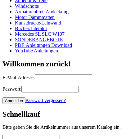
Zubehör & Teile
Windschotts
Armaturenbrett Abdeckung
Motor Dämmmatten
Kunstdrucke/Leinwand
Bücher/Literatur
Mercedes SL SLC W107
SONDERANGEBOTE
PDF-Anleitungen Download
YouTube Anleitungen
Willkommen zurück!
E-Mail-Adresse:
Passwort:
Passwort vergessen?
Schnellkauf
Bitte geben Sie die Artikelnummer aus unserem Katalog ein.