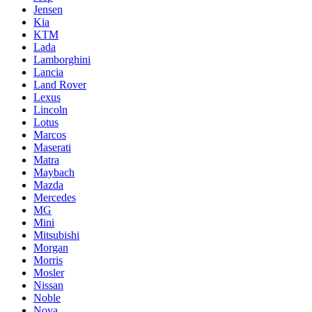
Jensen
Kia
KTM
Lada
Lamborghini
Lancia
Land Rover
Lexus
Lincoln
Lotus
Marcos
Maserati
Matra
Maybach
Mazda
Mercedes
MG
Mini
Mitsubishi
Morgan
Morris
Mosler
Nissan
Noble
Nova