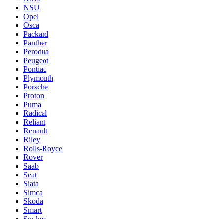
NSU
Opel
Osca
Packard
Panther
Perodua
Peugeot
Pontiac
Plymouth
Porsche
Proton
Puma
Radical
Reliant
Renault
Riley
Rolls-Royce
Rover
Saab
Seat
Siata
Simca
Skoda
Smart
Spyker