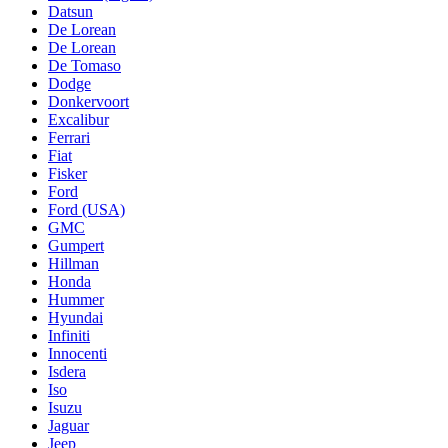
Datsun
De Lorean
De Lorean
De Tomaso
Dodge
Donkervoort
Excalibur
Ferrari
Fiat
Fisker
Ford
Ford (USA)
GMC
Gumpert
Hillman
Honda
Hummer
Hyundai
Infiniti
Innocenti
Isdera
Iso
Isuzu
Jaguar
Jeep