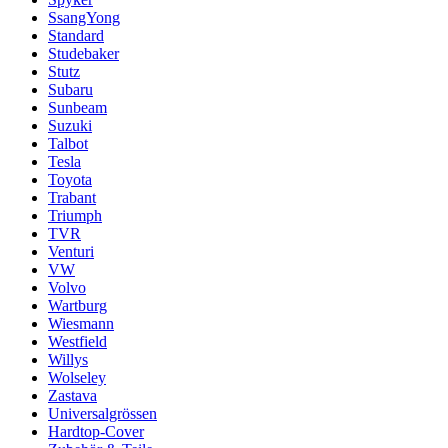
SsangYong
Standard
Studebaker
Stutz
Subaru
Sunbeam
Suzuki
Talbot
Tesla
Toyota
Trabant
Triumph
TVR
Venturi
VW
Volvo
Wartburg
Wiesmann
Westfield
Willys
Wolseley
Zastava
Universalgrössen
Hardtop-Cover