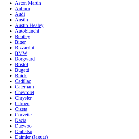
Aston Martin
Auburn
Audi
Austin
Austin-Healey
Autobianchi
Bentley
Bitter
Bizzarrini
BMW
Borgward
Bristol
Bugatti
Buick
Cadillac
Caterham
Chevrolet
Chrysler
Citroen
Cizeta
Corvette
Dacia
Daewoo
Daihatsu
Daimler (Jaguar)