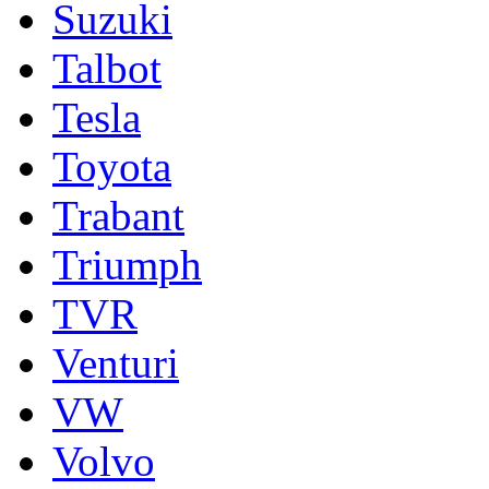
Suzuki
Talbot
Tesla
Toyota
Trabant
Triumph
TVR
Venturi
VW
Volvo