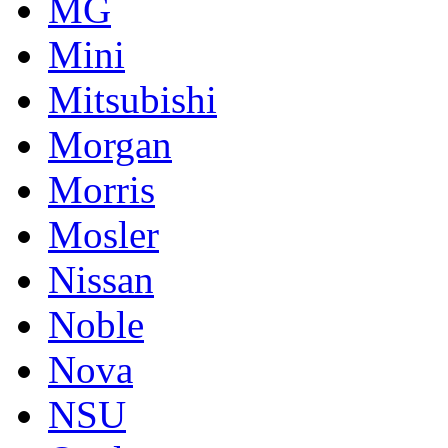
MG
Mini
Mitsubishi
Morgan
Morris
Mosler
Nissan
Noble
Nova
NSU