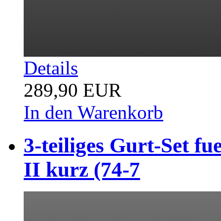
Details
289,90 EUR
In den Warenkorb
3-teiliges Gurt-Set f
II kurz (74-7