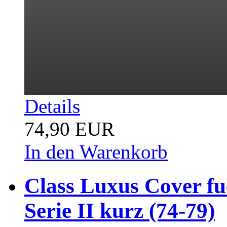
Details
74,90 EUR
In den Warenkorb
Class Luxus Cover fu
Serie II kurz (74-79)