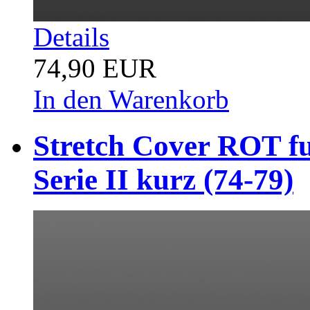
Details
74,90 EUR
In den Warenkorb
Stretch Cover ROT fu
Serie II kurz (74-79)