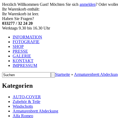
Herzlich Willkommen
Gast!
Möchten Sie sich
anmelden
? Oder wolle
Ihr Warenkorb enthält:
Ihr Warenkorb ist leer.
Haben Sie Fragen?
033277 / 32 24 20
Werktags 9.30 bis 16.30 Uhr
INFORMATION
FOTOGRAFIE
SHOP
PRESSE
GALERIE
KONTAKT
IMPRESSUM
Startseite
»
Armaturenbrett Abdeckun
Kategorien
AUTO-COVER
Zubehör & Teile
Windschotts
Armaturenbrett Abdeckung
Alfa Romeo