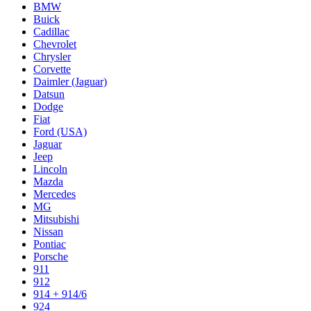
BMW
Buick
Cadillac
Chevrolet
Chrysler
Corvette
Daimler (Jaguar)
Datsun
Dodge
Fiat
Ford (USA)
Jaguar
Jeep
Lincoln
Mazda
Mercedes
MG
Mitsubishi
Nissan
Pontiac
Porsche
911
912
914 + 914/6
924