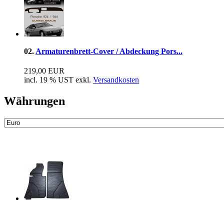
02.
Armaturenbrett-Cover / Abdeckung Pors...
219,00 EUR
incl. 19 % UST exkl.
Versandkosten
Währungen
Neue Artikel
Fussraum Isolierung 2-teilig für Mer...