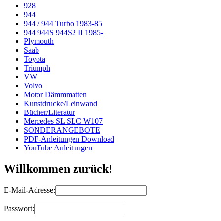
928
944
944 / 944 Turbo 1983-85
944 944S 944S2 II 1985-
Plymouth
Saab
Toyota
Triumph
VW
Volvo
Motor Dämmmatten
Kunstdrucke/Leinwand
Bücher/Literatur
Mercedes SL SLC W107
SONDERANGEBOTE
PDF-Anleitungen Download
YouTube Anleitungen
Willkommen zurück!
E-Mail-Adresse:
Passwort: