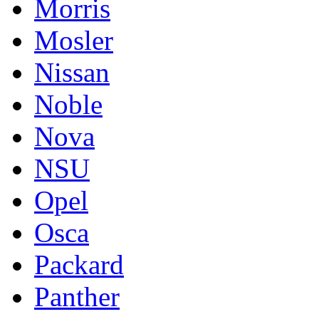
Morris
Mosler
Nissan
Noble
Nova
NSU
Opel
Osca
Packard
Panther