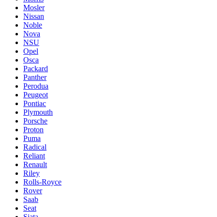
Mosler
Nissan
Noble
Nova
NSU
Opel
Osca
Packard
Panther
Perodua
Peugeot
Pontiac
Plymouth
Porsche
Proton
Puma
Radical
Reliant
Renault
Riley
Rolls-Royce
Rover
Saab
Seat
Siata