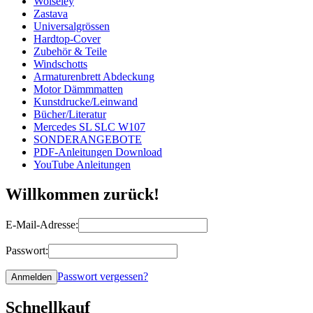
Wolseley
Zastava
Universalgrössen
Hardtop-Cover
Zubehör & Teile
Windschotts
Armaturenbrett Abdeckung
Motor Dämmmatten
Kunstdrucke/Leinwand
Bücher/Literatur
Mercedes SL SLC W107
SONDERANGEBOTE
PDF-Anleitungen Download
YouTube Anleitungen
Willkommen zurück!
E-Mail-Adresse:
Passwort:
Passwort vergessen?
Schnellkauf