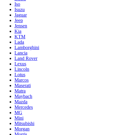
Iso
Isuzu
Jaguar
Jeep
Jensen
Kia
KTM
Lada
Lamborghini
Lancia
Land Rover
Lexus
Lincoln
Lotus
Marcos
Maserati
Matra
Maybach
Mazda
Mercedes
MG
Mini
Mitsubishi
Morgan
Morris