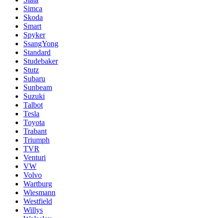
Simca
Skoda
Smart
Spyker
SsangYong
Standard
Studebaker
Stutz
Subaru
Sunbeam
Suzuki
Talbot
Tesla
Toyota
Trabant
Triumph
TVR
Venturi
VW
Volvo
Wartburg
Wiesmann
Westfield
Willys