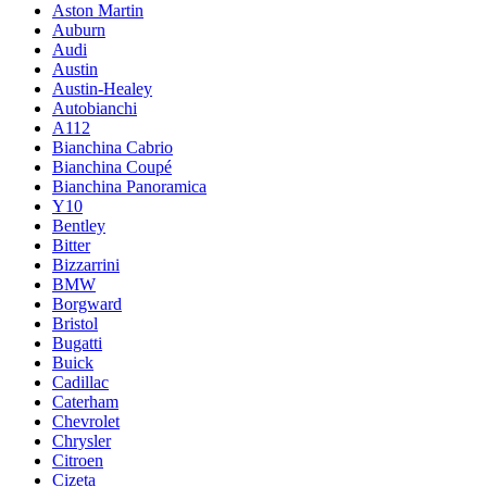
Aston Martin
Auburn
Audi
Austin
Austin-Healey
Autobianchi
A112
Bianchina Cabrio
Bianchina Coupé
Bianchina Panoramica
Y10
Bentley
Bitter
Bizzarrini
BMW
Borgward
Bristol
Bugatti
Buick
Cadillac
Caterham
Chevrolet
Chrysler
Citroen
Cizeta