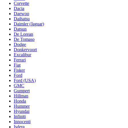
Corvette
Dacia
Daewoo
Daihatsu
Daimler (Jaguar)
Datsun
De Lorean
De Tomaso
Dodge
Donkervoort
Excalibur
Ferrari
Fiat
Fisker
Ford
Ford (USA)
GMC
Gumpert
Hillman
Honda
Hummer
Hyundai
Infiniti
Innocenti
Isdera