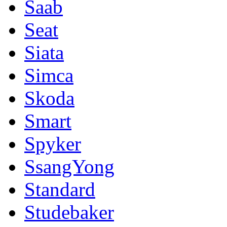
Saab
Seat
Siata
Simca
Skoda
Smart
Spyker
SsangYong
Standard
Studebaker