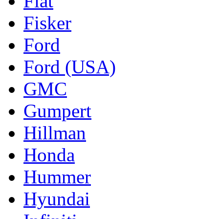
Fiat
Fisker
Ford
Ford (USA)
GMC
Gumpert
Hillman
Honda
Hummer
Hyundai