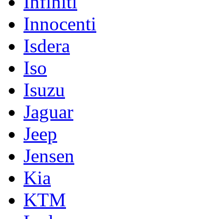
Infiniti
Innocenti
Isdera
Iso
Isuzu
Jaguar
Jeep
Jensen
Kia
KTM