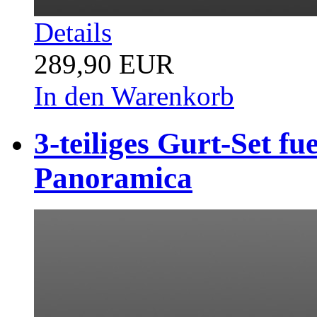
Details
289,90 EUR
In den Warenkorb
3-teiliges Gurt-Set f
Panoramica