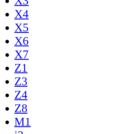
X3
X4
X5
X6
X7
Z1
Z3
Z4
Z8
M1