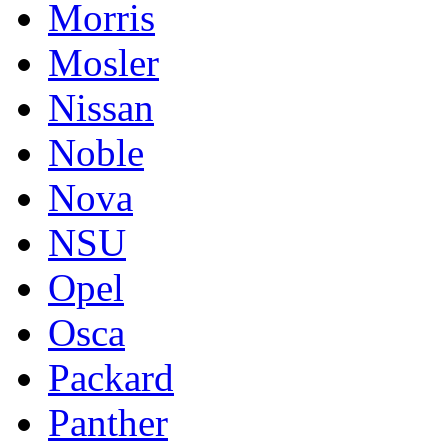
Morris
Mosler
Nissan
Noble
Nova
NSU
Opel
Osca
Packard
Panther