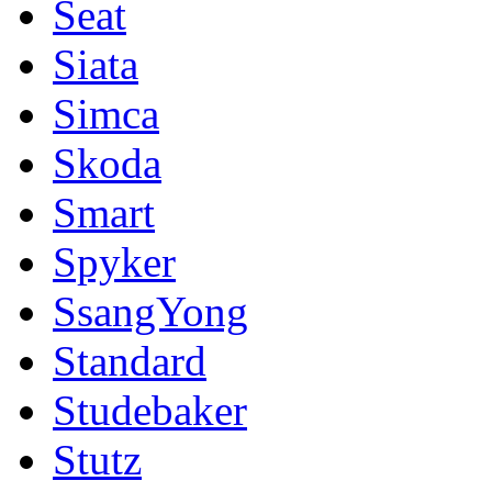
Seat
Siata
Simca
Skoda
Smart
Spyker
SsangYong
Standard
Studebaker
Stutz