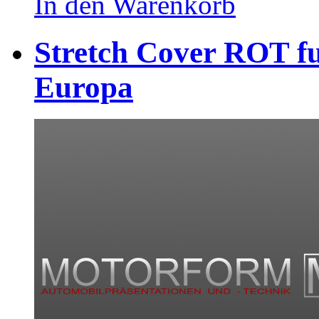
In den Warenkorb
Stretch Cover ROT fu
Europa