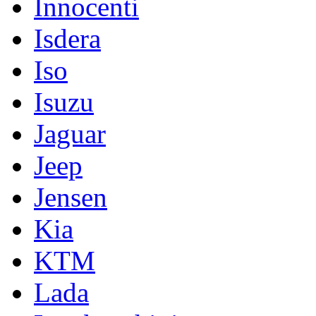
Innocenti
Isdera
Iso
Isuzu
Jaguar
Jeep
Jensen
Kia
KTM
Lada