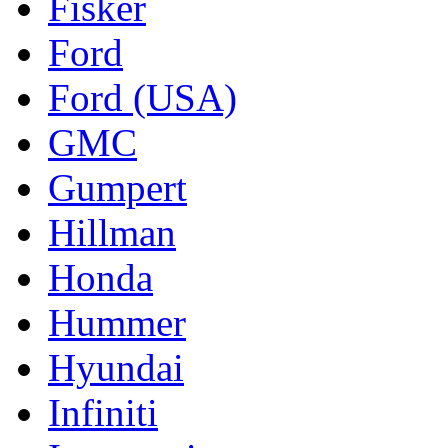
Fisker
Ford
Ford (USA)
GMC
Gumpert
Hillman
Honda
Hummer
Hyundai
Infiniti