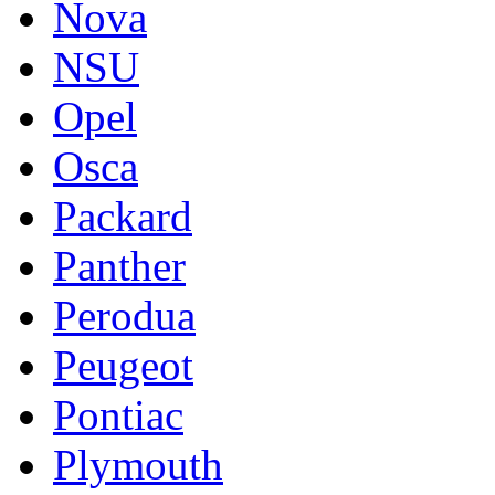
Nova
NSU
Opel
Osca
Packard
Panther
Perodua
Peugeot
Pontiac
Plymouth