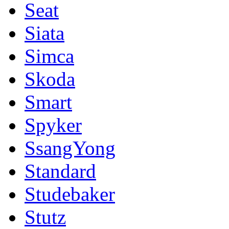
Seat
Siata
Simca
Skoda
Smart
Spyker
SsangYong
Standard
Studebaker
Stutz