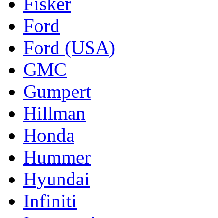
Fisker
Ford
Ford (USA)
GMC
Gumpert
Hillman
Honda
Hummer
Hyundai
Infiniti