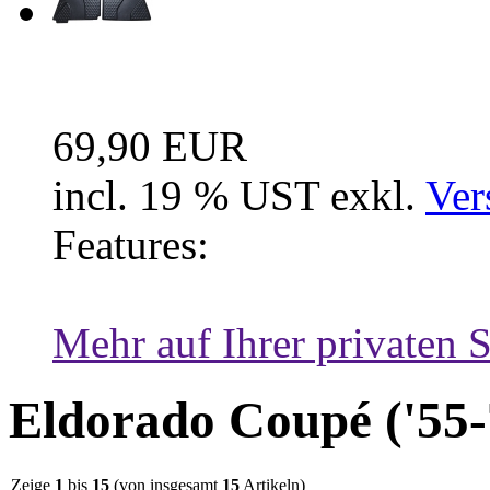
Fussraum Isolierung 2-te
69,90 EUR
incl. 19 % UST exkl.
Ver
Features:
Mehr auf Ihrer privaten S
Eldorado Coupé ('55-
Zeige
1
bis
15
(von insgesamt
15
Artikeln)