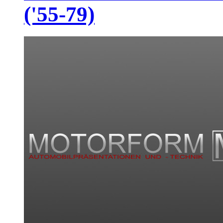
('55-79)