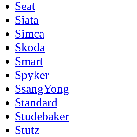
Seat
Siata
Simca
Skoda
Smart
Spyker
SsangYong
Standard
Studebaker
Stutz