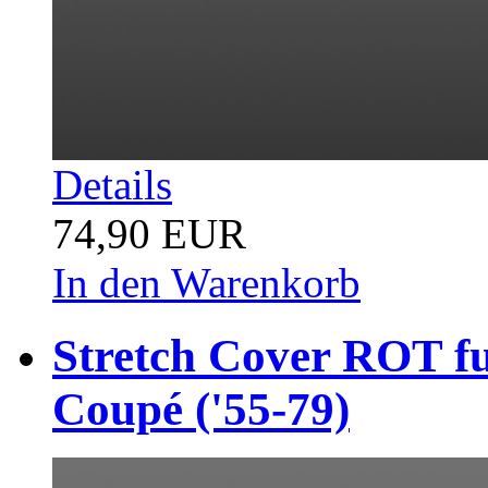
Details
74,90 EUR
In den Warenkorb
Stretch Cover ROT fu
Coupé ('55-79)