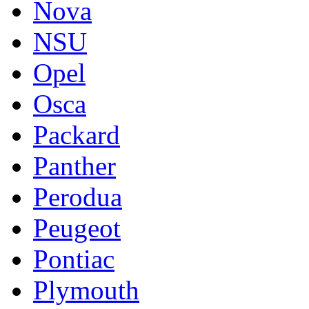
Nova
NSU
Opel
Osca
Packard
Panther
Perodua
Peugeot
Pontiac
Plymouth