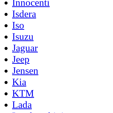
Innocenti
Isdera
Iso
Isuzu
Jaguar
Jeep
Jensen
Kia
KTM
Lada