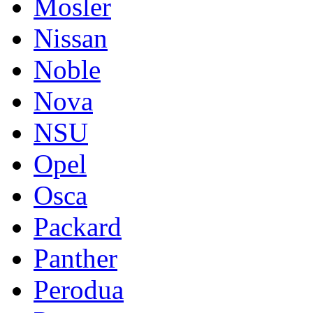
Mosler
Nissan
Noble
Nova
NSU
Opel
Osca
Packard
Panther
Perodua