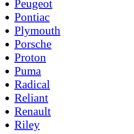
Peugeot
Pontiac
Plymouth
Porsche
Proton
Puma
Radical
Reliant
Renault
Riley