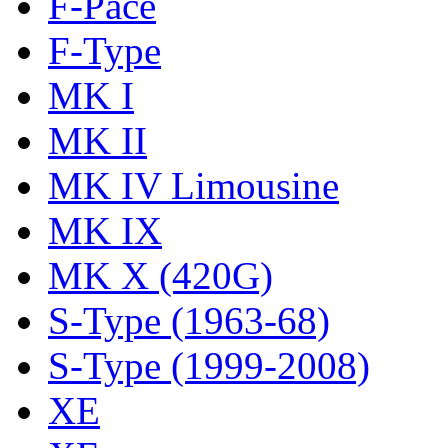
F-Pace
F-Type
MK I
MK II
MK IV Limousine
MK IX
MK X (420G)
S-Type (1963-68)
S-Type (1999-2008)
XE