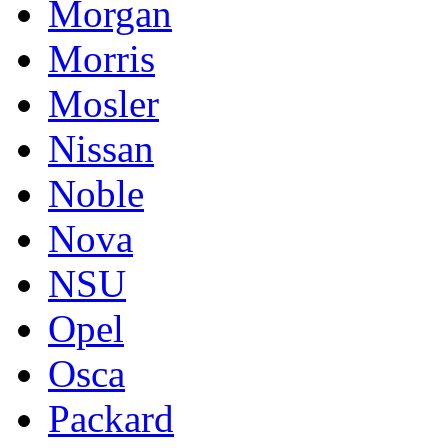
Morgan
Morris
Mosler
Nissan
Noble
Nova
NSU
Opel
Osca
Packard