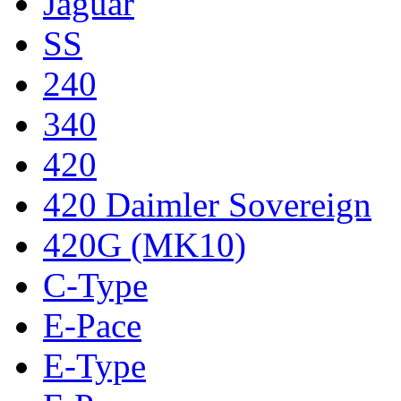
Jaguar
SS
240
340
420
420 Daimler Sovereign
420G (MK10)
C-Type
E-Pace
E-Type