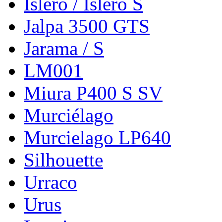
Islero / Islero S
Jalpa 3500 GTS
Jarama / S
LM001
Miura P400 S SV
Murciélago
Murcielago LP640
Silhouette
Urraco
Urus