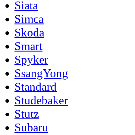
Siata
Simca
Skoda
Smart
Spyker
SsangYong
Standard
Studebaker
Stutz
Subaru