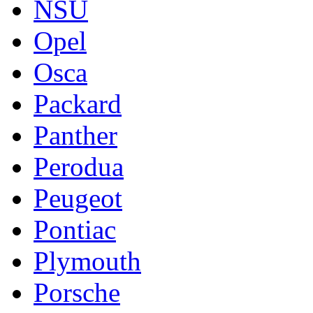
NSU
Opel
Osca
Packard
Panther
Perodua
Peugeot
Pontiac
Plymouth
Porsche