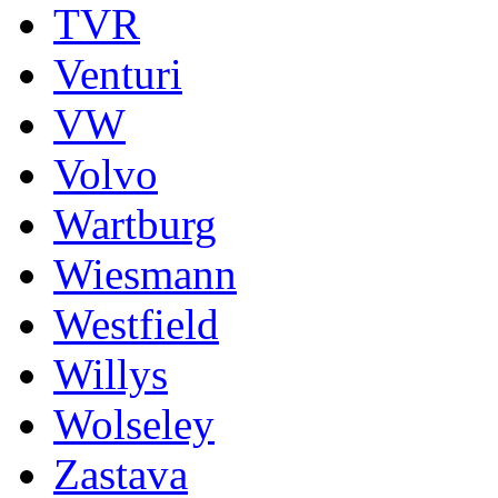
TVR
Venturi
VW
Volvo
Wartburg
Wiesmann
Westfield
Willys
Wolseley
Zastava