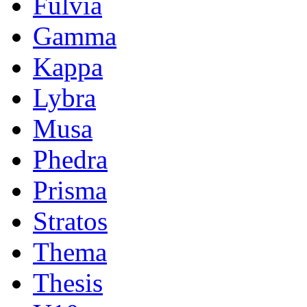
Fulvia
Gamma
Kappa
Lybra
Musa
Phedra
Prisma
Stratos
Thema
Thesis