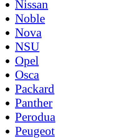
Nissan
Noble
Nova
NSU
Opel
Osca
Packard
Panther
Perodua
Peugeot