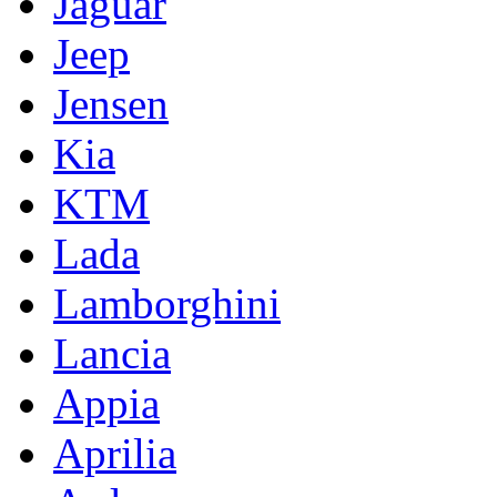
Jaguar
Jeep
Jensen
Kia
KTM
Lada
Lamborghini
Lancia
Appia
Aprilia