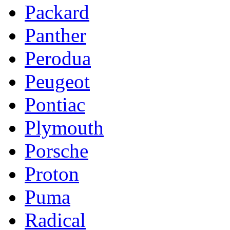
Packard
Panther
Perodua
Peugeot
Pontiac
Plymouth
Porsche
Proton
Puma
Radical