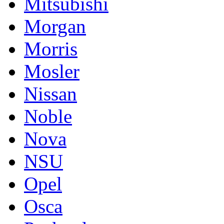
Mitsubishi
Morgan
Morris
Mosler
Nissan
Noble
Nova
NSU
Opel
Osca