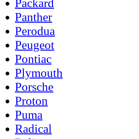
Packard
Panther
Perodua
Peugeot
Pontiac
Plymouth
Porsche
Proton
Puma
Radical