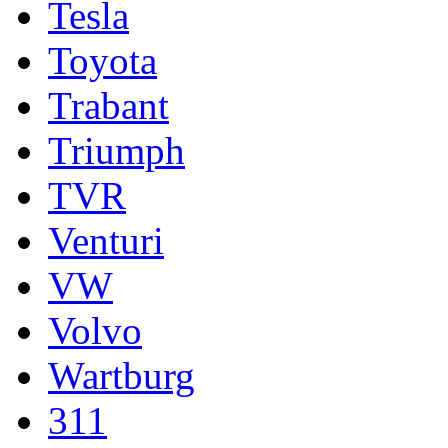
Tesla
Toyota
Trabant
Triumph
TVR
Venturi
VW
Volvo
Wartburg
311