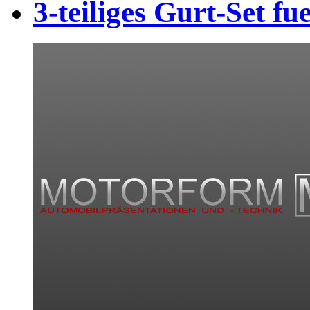
3-teiliges Gurt-Set f