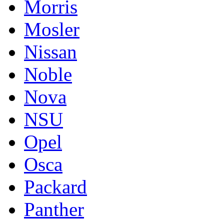
Morris
Mosler
Nissan
Noble
Nova
NSU
Opel
Osca
Packard
Panther