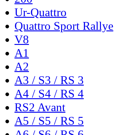
Ur-Quattro
Quattro Sport Rallye
V8
A1
A2
A3 / S3 / RS 3
A4 / S4 / RS 4
RS2 Avant
A5 / S5 / RS 5
A6 / S6 / RS 6