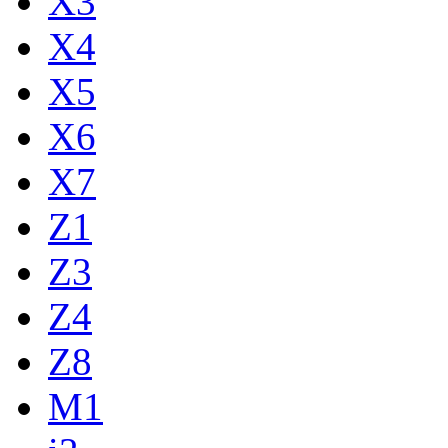
X3
X4
X5
X6
X7
Z1
Z3
Z4
Z8
M1