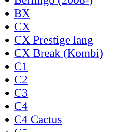
BX
CX
CX Prestige lang
CX Break (Kombi)
C1
C2
C3
C4
C4 Cactus