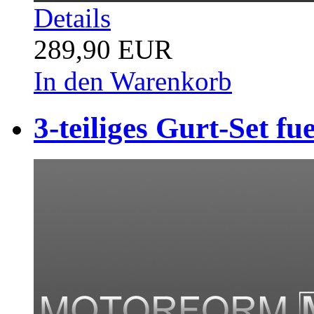
Details
289,90 EUR
In den Warenkorb
3-teiliges Gurt-Set f