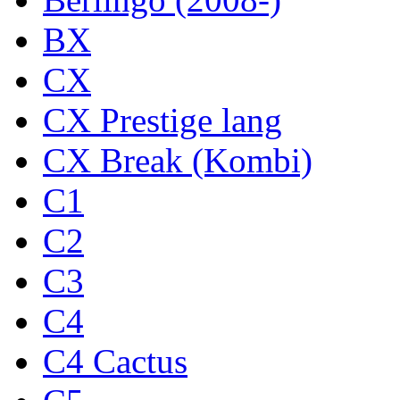
BX
CX
CX Prestige lang
CX Break (Kombi)
C1
C2
C3
C4
C4 Cactus