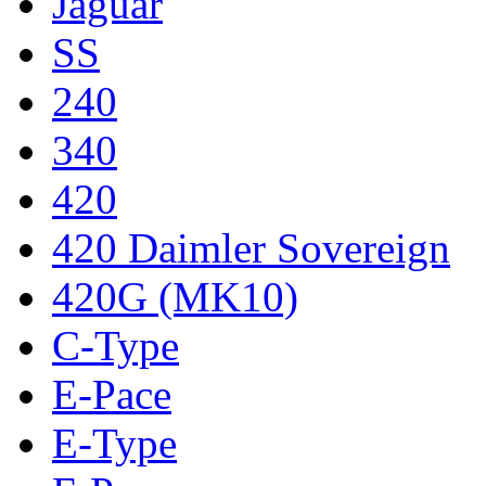
Jaguar
SS
240
340
420
420 Daimler Sovereign
420G (MK10)
C-Type
E-Pace
E-Type