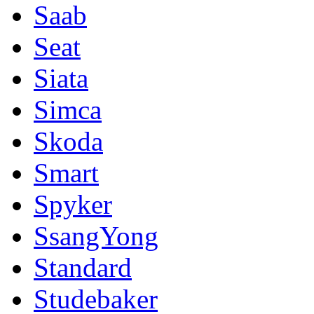
Saab
Seat
Siata
Simca
Skoda
Smart
Spyker
SsangYong
Standard
Studebaker