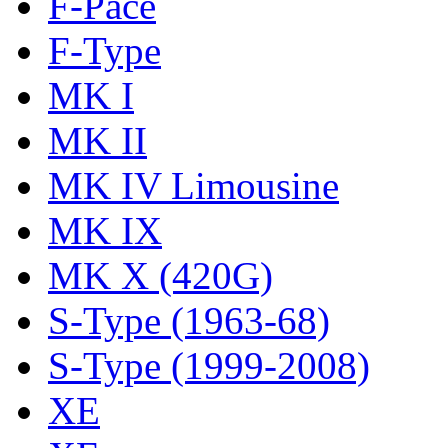
F-Pace
F-Type
MK I
MK II
MK IV Limousine
MK IX
MK X (420G)
S-Type (1963-68)
S-Type (1999-2008)
XE