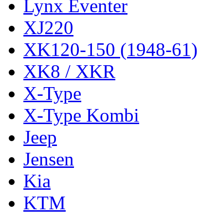
Lynx Eventer
XJ220
XK120-150 (1948-61)
XK8 / XKR
X-Type
X-Type Kombi
Jeep
Jensen
Kia
KTM