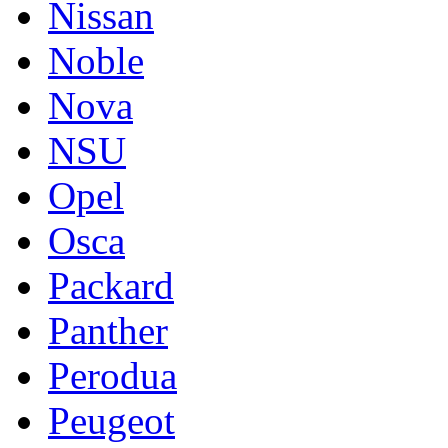
Nissan
Noble
Nova
NSU
Opel
Osca
Packard
Panther
Perodua
Peugeot