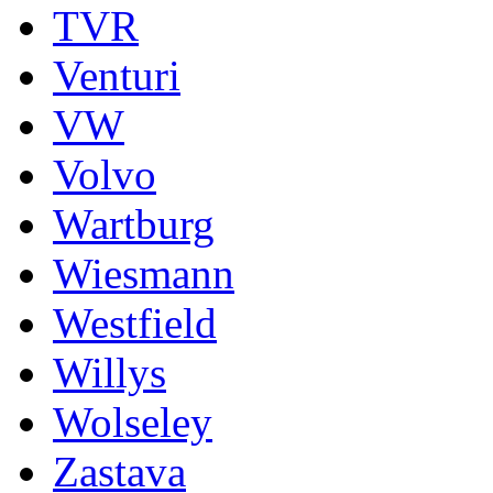
TVR
Venturi
VW
Volvo
Wartburg
Wiesmann
Westfield
Willys
Wolseley
Zastava