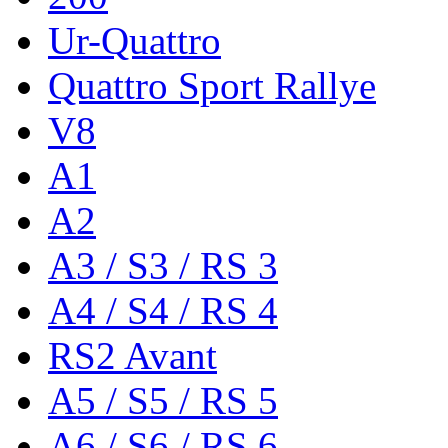
Ur-Quattro
Quattro Sport Rallye
V8
A1
A2
A3 / S3 / RS 3
A4 / S4 / RS 4
RS2 Avant
A5 / S5 / RS 5
A6 / S6 / RS 6