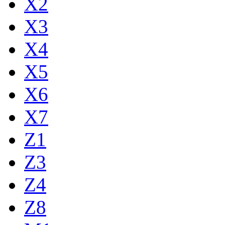
X2
X3
X4
X5
X6
X7
Z1
Z3
Z4
Z8