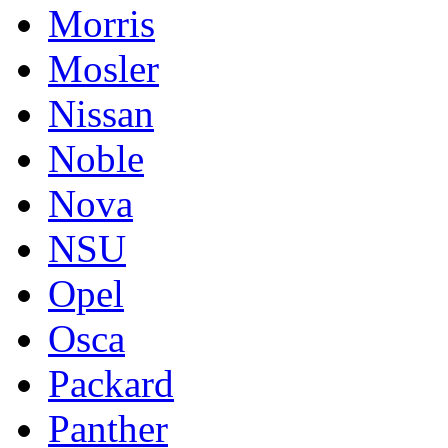
Morris
Mosler
Nissan
Noble
Nova
NSU
Opel
Osca
Packard
Panther